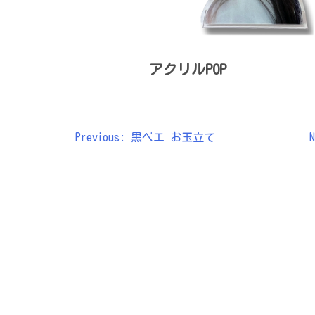
アクリルPOP
Previous:
黒ベエ お玉立て
N
投
稿
ナ
ビ
ゲ
ー
シ