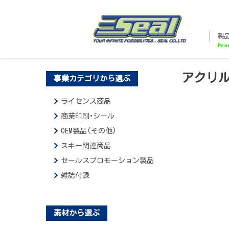
Skip
to
content
製
セアール
アクリル
事業カテゴリから選ぶ
ライセンス商品
商業印刷･シール
OEM製品(その他)
スキー関連商品
セールスプロモーション製品
雑誌付録
素材から選ぶ