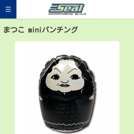
Skip
to
content
セアール
まつこ miniパンチング