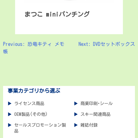
まつこ miniパンチング
Previous:
恐竜キティ メモ
Next:
DVDセットボックス
投
帳
稿
ナ
ビ
ゲ
事業カテゴリから選ぶ
ー
ライセンス商品
商業印刷･シール
シ
OEM製品(その他)
スキー関連商品
ョ
セールスプロモーション製
雑誌付録
品
ン