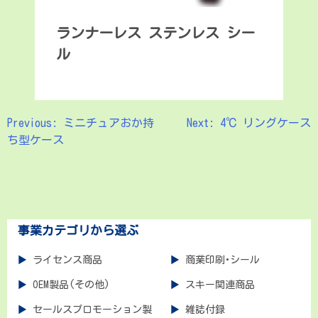
ランナーレス ステンレス シー
ル
Previous:
ミニチュアおか持
Next:
4℃ リングケース
投
ち型ケース
稿
ナ
ビ
ゲ
事業カテゴリから選ぶ
ー
ライセンス商品
商業印刷･シール
シ
OEM製品(その他)
スキー関連商品
ョ
セールスプロモーション製
雑誌付録