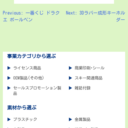
Previous:
一番くじ ドラク
Next:
3Dラバー成形キーホル
投
エ ボールペン
ダー
稿
ナ
ビ
ゲ
事業カテゴリから選ぶ
ー
ライセンス商品
商業印刷･シール
シ
OEM製品(その他)
スキー関連商品
ョ
セールスプロモーション製
雑誌付録
品
ン
素材から選ぶ
プラスチック
金属製品