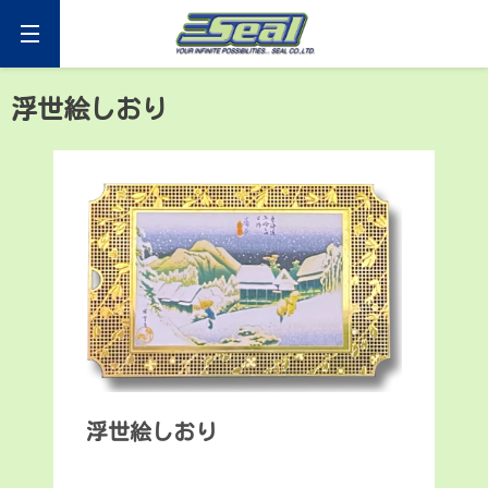
Skip
to
content
セアール
浮世絵しおり
浮世絵しおり