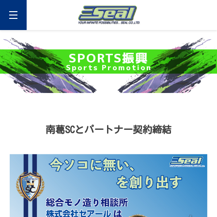
Skip
to
content
セアール
SPORTS振興
Sports Promotion
南葛SCとパートナー契約締結